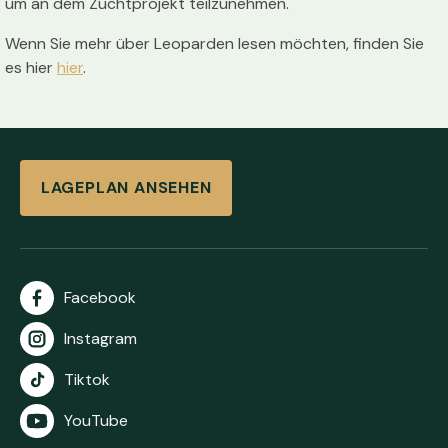
um an dem Zuchtprojekt teilzunehmen.
Wenn Sie mehr über Leoparden lesen möchten, finden Sie
es hier
hier
.
LAGEPLAN ANSEHEN
Facebook
Instagram
Tiktok
YouTube