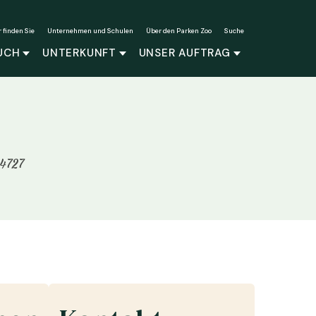
r finden Sie
Unternehmen und Schulen
Über den Parken Zoo
Suche
UCH
UNTERKUNFT
UNSER AUFTRAG
4727