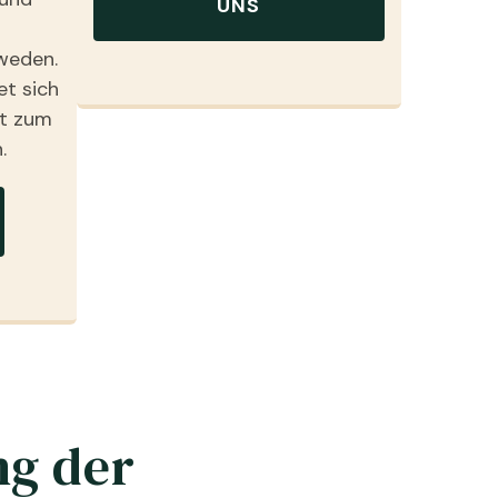
UNS
hweden.
t sich
rt zum
.
ng der