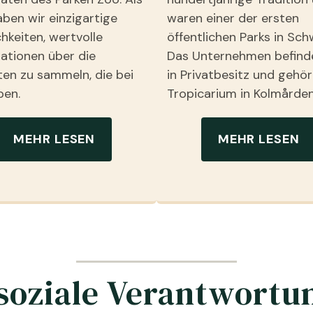
ben wir einzigartige
waren einer der ersten
hkeiten, wertvolle
öffentlichen Parks in Sc
ationen über die
Das Unternehmen befinde
ten zu sammeln, die bei
in Privatbesitz und gehö
ben.
Tropicarium in Kolmården
MEHR LESEN
MEHR LESEN
soziale Verantwortu