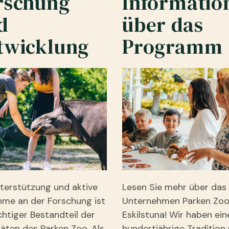
rschung
Informatio
d
über das
twicklung
Programm
terstützung und aktive
Lesen Sie mehr über das
hme an der Forschung ist
Unternehmen Parken Zoo
chtiger Bestandteil der
Eskilstuna! Wir haben ein
täten des Parken Zoo. Als
hundertjährige Tradition