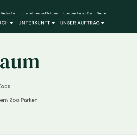
r finden Sie
Unternehmen und Schulen
Über den Parken Zoo
Suche
UCH
UNTERKUNFT
UNSER AUFTRAG
raum
Zoos!
dem Zoo Parken