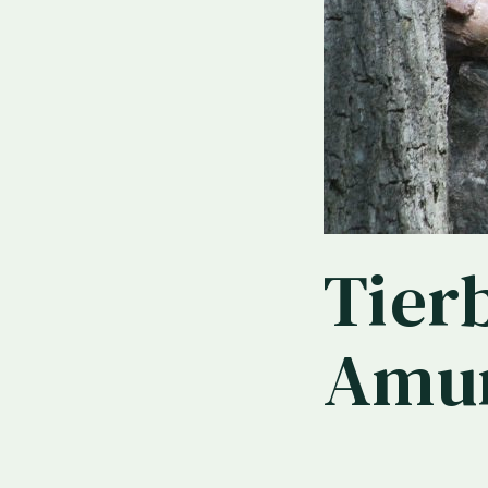
Tier
Amur