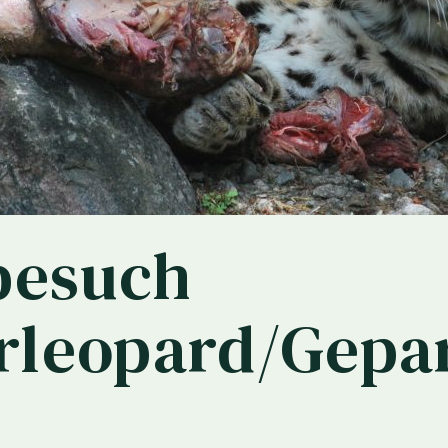
besuch
leopard/Gepa