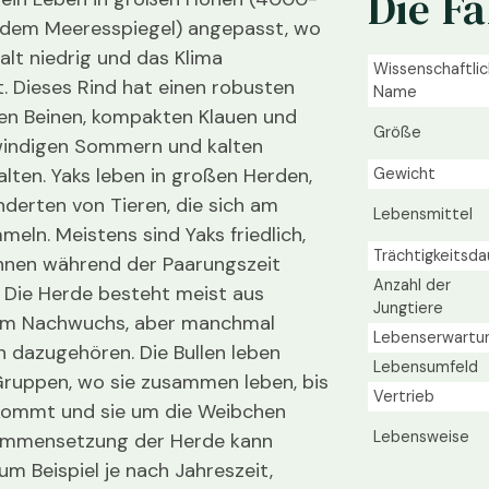
Die F
dem Meeresspiegel) angepasst, wo
alt niedrig und das Klima
Wissenschaftlic
t. Dieses Rind hat einen robusten
Name
gen Beinen, kompakten Klauen und
Größe
 windigen Sommern und kalten
lten. Yaks leben in großen Herden,
Gewicht
erten von Tieren, die sich am
Lebensmittel
eln. Meistens sind Yaks friedlich,
Trächtigkeitsda
önnen während der Paarungszeit
Anzahl der
 Die Herde besteht meist aus
Jungtiere
em Nachwuchs, aber manchmal
Lebenserwartu
n dazugehören. Die Bullen leben
Lebensumfeld
Gruppen, wo sie zusammen leben, bis
Vertrieb
 kommt und sie um die Weibchen
Lebensweise
ammensetzung der Herde kann
zum Beispiel je nach Jahreszeit,