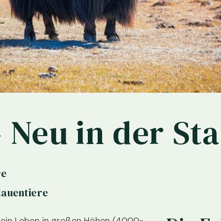
 Neu in der St
re
lauentiere
n ein Leben in großen Höhen (4000-