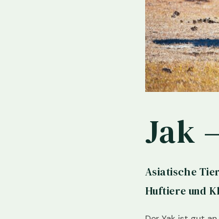
Jak –
Asiatische Tie
Huftiere und K
Der Yak ist gut a