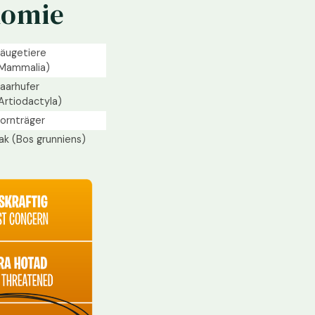
nomie
äugetiere
Mammalia)
aarhufer
Artiodactyla)
ornträger
ak (Bos grunniens)