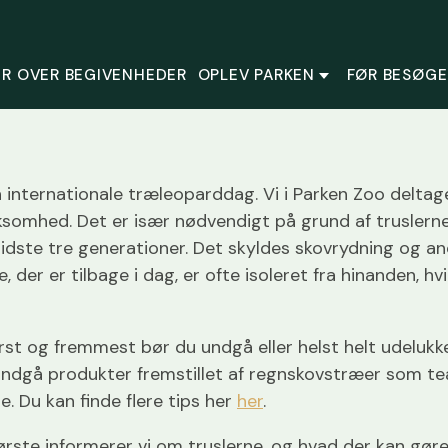
R OVER BEGIVENHEDER
OPLEV PARKEN
FØR BESØGE
internationale træleoparddag. Vi i Parken Zoo deltager
somhed. Det er især nødvendigt på grund af truslern
idste tre generationer. Det skyldes skovrydning og an
er er tilbage i dag, er ofte isoleret fra hinanden, hv
rst og fremmest bør du undgå eller helst helt udeluk
 undgå produkter fremstillet af regnskovstræer som 
. Du kan finde flere tips her
her
.
ørste informerer vi om truslerne, og hvad der kan gør