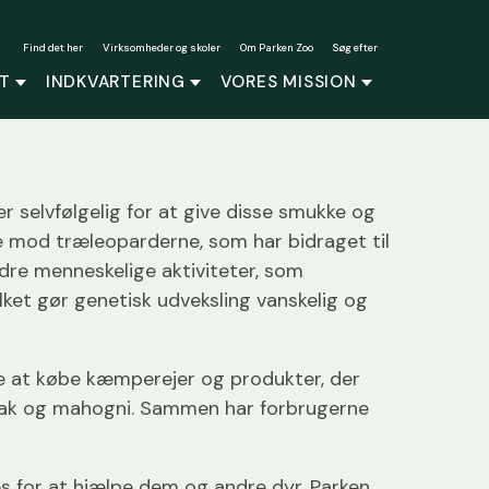
Find det her
Virksomheder og skoler
Om Parken Zoo
Søg efter
T
INDKVARTERING
VORES MISSION
 selvfølgelig for at give disse smukke og
e mod træleoparderne, som har bidraget til
dre menneskelige aktiviteter, som
ilket gør genetisk udveksling vanskelig og
ke at købe kæmperejer og produkter, der
teak og mahogni. Sammen har forbrugerne
es for at hjælpe dem og andre dyr. Parken