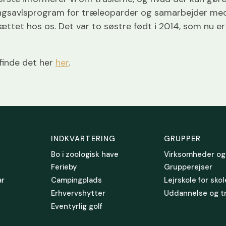
ngsavlsprogram for træleoparder og samarbejder med a
ættet hos os. Det var to søstre født i 2014, som nu er 
 finde det her
her
.
INDKVARTERING
GRUPPER
Bo i zoologisk have
Virksomheder og
Ferieby
Grupperejser
ar
Campingplads
Lejrskole for sko
Erhvervshytter
Uddannelse og t
Eventyrlig golf