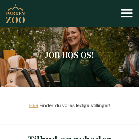
JOB HOS OS!
HER
Finder du vores ledige stillinger!