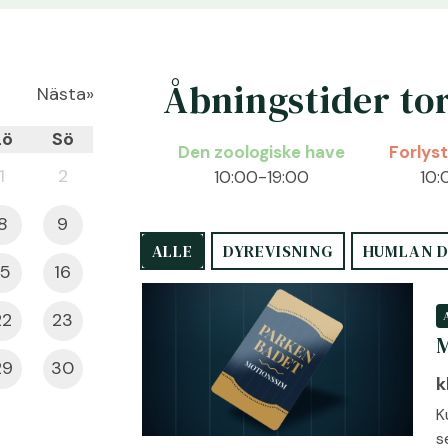
Åbningstider to
Nästa»
Lö
Sö
Den zoologiske have
Forlys
1
2
10:00-19:00
10:
8
9
ALLE
DYREVISNING
HUMLAN D
15
16
22
23
M
29
30
k
K
s