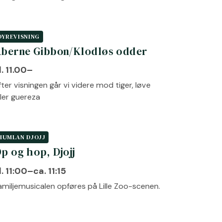
DYREVISNING
berne Gibbon/Klodløs odder
l. 11.00–
fter visningen går vi videre mod tiger, løve
ller guereza
HUMLAN DJOJJ
p og hop, Djojj
l. 11:00–ca. 11:15
amiljemusicalen opføres på Lille Zoo-scenen.