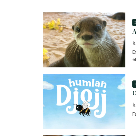
A
k
E
e
O
k
F