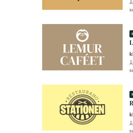
Å
s
L
k
Å
s
R
k
Å
s