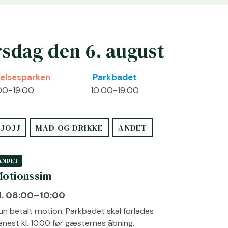
rsdag den 6. august
telsesparken
Parkbadet
00-19:00
10:00-19:00
JOJJ
MAD OG DRIKKE
ANDET
ANDET
otionssim
l. 08:00–10:00
un betalt motion. Parkbadet skal forlades
enest kl. 10.00 før gæsternes åbning.