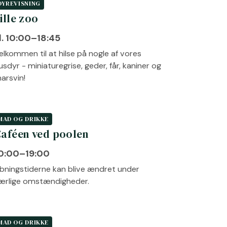
DYREVISNING
ille zoo
l. 10:00–18:45
elkommen til at hilse på nogle af vores
usdyr - miniaturegrise, geder, får, kaniner og
arsvin!
MAD OG DRIKKE
aféen ved poolen
0:00–19:00
bningstiderne kan blive ændret under
ærlige omstændigheder.
MAD OG DRIKKE