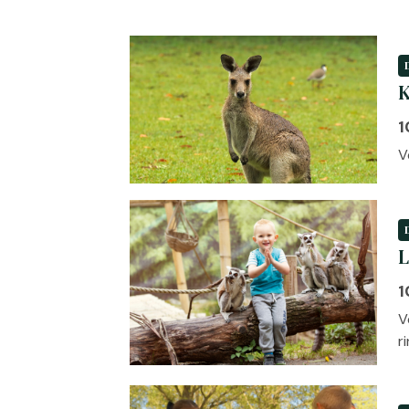
1
V
L
1
V
r