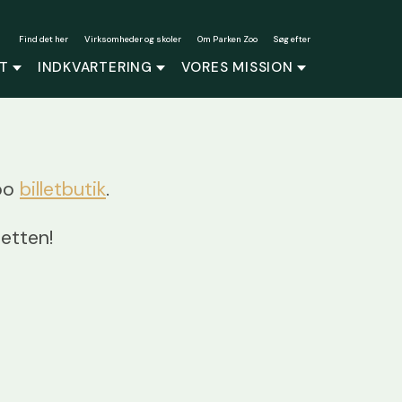
Find det her
Virksomheder og skoler
Om Parken Zoo
Søg efter
T
INDKVARTERING
VORES MISSION
Zoo
billetbutik
.
letten!