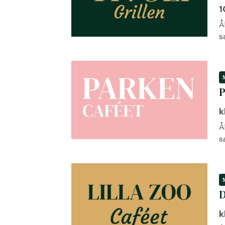
1
Å
s
P
k
Å
s
D
k