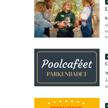
L
k
V
h
m
C
1
Å
s