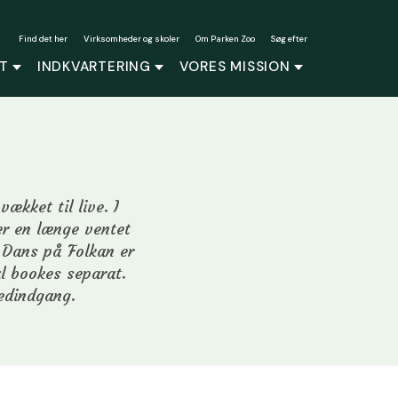
Find det her
Virksomheder og skoler
Om Parken Zoo
Søg efter
T
INDKVARTERING
VORES MISSION
ækket til live. I
r en længe ventet
 Dans på Folkan er
al bookes separat.
edindgang.