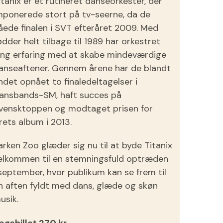
itanix er et rutineret danseorkester, der
mponerede stort på tv-seerne, da de
åede finalen i SVT efteråret 2009. Med
ødder helt tilbage til 1989 har orkestret
ang erfaring med at skabe mindeværdige
anseaftener. Gennem årene har de blandt
ndet opnået to finaledeltagelser i
ansbands-SM, haft succes på
vensktoppen og modtaget prisen for
rets album i 2013.
arken Zoo glæder sig nu til at byde Titanix
elkommen til en stemningsfuld optræden
 september, hvor publikum kan se frem til
n aften fyldt med dans, glæde og skøn
usik.
agsbillet 270 kr