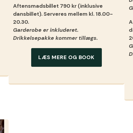
Aftensmadsbillet 790 kr (inklusive
G
dansbillet). Serveres mellem kl. 18.00-
20.30.
A
Garderobe er inkluderet.
d
Drikkelsepakke kommer tillægs.
2
G
D
LÆS MERE OG BOOK