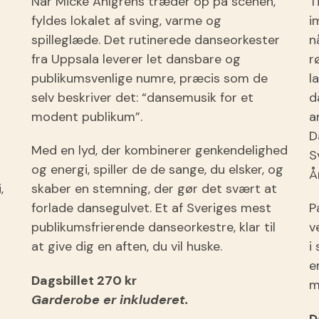
Når Micke Ahlgrens træder op på scenen,
T
fyldes lokalet af sving, varme og
i
spilleglæde. Det rutinerede danseorkester
n
fra Uppsala leverer let dansbare og
r
publikumsvenlige numre, præcis som de
l
selv beskriver det: “dansemusik for et
d
modent publikum”.
a
D
Med en lyd, der kombinerer genkendelighed
S
og energi, spiller de de sange, du elsker, og
Å
,
skaber en stemning, der gør det svært at
forlade dansegulvet. Et af Sveriges mest
P
publikumsfrierende danseorkestre, klar til
v
at give dig en aften, du vil huske.
i
e
Dagsbillet 270 kr
m
Garderobe er inkluderet.
D