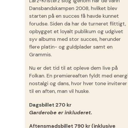
Larz-Kristerz slog igenom när de vann
Dansbandskampen 2008, hvilket blev
starten på en succes få havde kunnet
forudse. Siden da har de turneret flittigt,
opbygget et loyalt publikum og udgivet
syv albums med stor succes, herunder
flere platin- og guldplader samt en
Grammis.
Nu er det tid til at opleve dem live på
Folkan. En premiereaften fyldt med energi
nostalgi og dans, hvor hver tone inviterer
til en aften, man vil huske.
Dagsbillet 270 kr
Garderobe er inkluderet.
Aftensmadsbillet 790 kr (inklusive