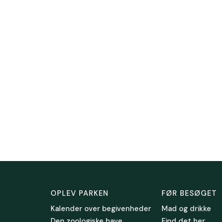
OPLEV PARKEN
FØR BESØGET
Kalender over begivenheder
Mad og drikke
Den zoologiske have
Find det her