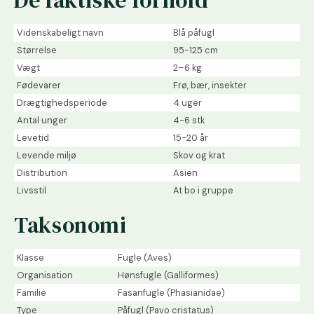
De faktiske forhold
Videnskabeligt navn
Blå påfugl
Størrelse
95-125 cm
Vægt
2–6 kg
Fødevarer
Frø, bær, insekter
Drægtighedsperiode
4 uger
Antal unger
4-6 stk
Levetid
15-20 år
Levende miljø
Skov og krat
Distribution
Asien
Livsstil
At bo i gruppe
Taksonomi
Klasse
Fugle (Aves)
Organisation
Hønsfugle (Galliformes)
Familie
Fasanfugle (Phasianidae)
Type
Påfugl (Pavo cristatus)