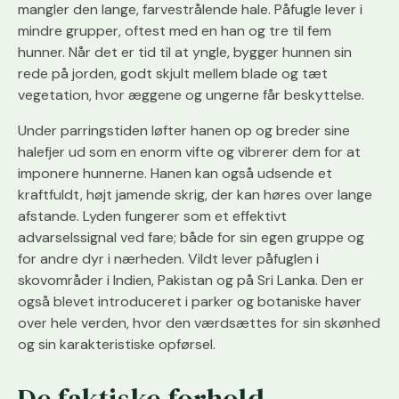
mangler den lange, farvestrålende hale. Påfugle lever i
mindre grupper, oftest med en han og tre til fem
hunner. Når det er tid til at yngle, bygger hunnen sin
rede på jorden, godt skjult mellem blade og tæt
vegetation, hvor æggene og ungerne får beskyttelse.
Under parringstiden løfter hanen op og breder sine
halefjer ud som en enorm vifte og vibrerer dem for at
imponere hunnerne. Hanen kan også udsende et
kraftfuldt, højt jamende skrig, der kan høres over lange
afstande. Lyden fungerer som et effektivt
advarselssignal ved fare; både for sin egen gruppe og
for andre dyr i nærheden. Vildt lever påfuglen i
skovområder i Indien, Pakistan og på Sri Lanka. Den er
også blevet introduceret i parker og botaniske haver
over hele verden, hvor den værdsættes for sin skønhed
og sin karakteristiske opførsel.