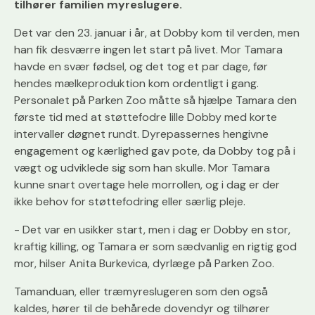
tilhører familien myreslugere.
Det var den 23. januar i år, at Dobby kom til verden, men
han fik desværre ingen let start på livet. Mor Tamara
havde en svær fødsel, og det tog et par dage, før
hendes mælkeproduktion kom ordentligt i gang.
Personalet på Parken Zoo måtte så hjælpe Tamara den
første tid med at støttefodre lille Dobby med korte
intervaller døgnet rundt. Dyrepassernes hengivne
engagement og kærlighed gav pote, da Dobby tog på i
vægt og udviklede sig som han skulle. Mor Tamara
kunne snart overtage hele morrollen, og i dag er der
ikke behov for støttefodring eller særlig pleje.
- Det var en usikker start, men i dag er Dobby en stor,
kraftig killing, og Tamara er som sædvanlig en rigtig god
mor, hilser Anita Burkevica, dyrlæge på Parken Zoo.
Tamanduan, eller træmyreslugeren som den også
kaldes, hører til de behårede dovendyr og tilhører