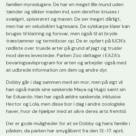
familien myreslugere. De har en meget lille mund uden
tænder og slikker maden ind, som derefter knuses i
svælget, spiserøret og maven. De ser meget dårligt,
men har en veludviklet lugtesans. De sylskarpe kløer kan
bruges til klatring og forsvar, men også til at bryde
træstammer og termitboer op. De er opført på IUCN's
rødliste over truede arter på grund af jagt og trusler
mod deres levesteder. Parken Zoo deltager i EAZA's
bevaringsavls­­­­program for arten og arbejder også med
at udbrede information om dem og andre dyr.
Dobby går i dag sammen med sin mor, men på sigt vil
han også møde sine søskende Maya og Hugo samt sin
far Eduardo. Han har også ældre søskende, inklusive
Hector og Lola, men disse bor i dag i andre zoologiske
haver, hvor de hjælper med at sikre deres arts fremtid.
Der er gode muligheder for at se Dobby og hans familie i
påsken, da parken har smygåbent fra den 13.-17. april,