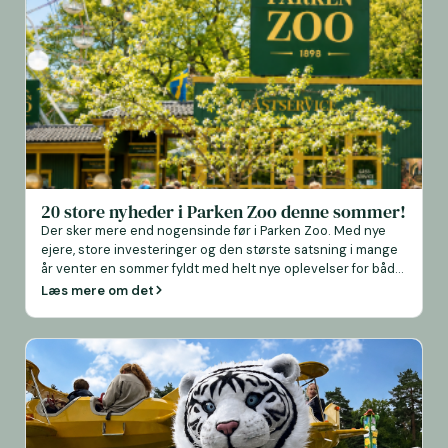
20 store nyheder i Parken Zoo denne sommer!
Der sker mere end nogensinde før i Parken Zoo. Med nye
ejere, store investeringer og den største satsning i mange
år venter en sommer fyldt med helt nye oplevelser for både
store og små. Flere nye dyrearter flytter ind, fire nye
Læs mere om det
forlystelser indvies, og parken byder desuden på helt nye
måder at komme tæt på dyrene på. Uanset […]