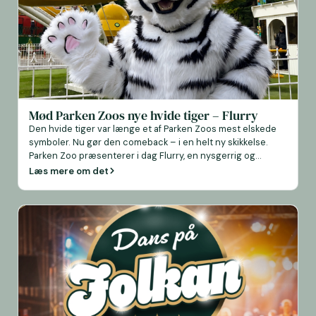
Mød Parken Zoos nye hvide tiger – Flurry
Den hvide tiger var længe et af Parken Zoos mest elskede
symboler. Nu gør den comeback – i en helt ny skikkelse.
Parken Zoo præsenterer i dag Flurry, en nysgerrig og
eventyrlysten hvid tiger, der vil møde parkens gæster,
Læs mere om det
sprede glæde og tage både børn og voksne med på
opdagelsesrejser gennem dyrenes verden. Flurry elsker […]