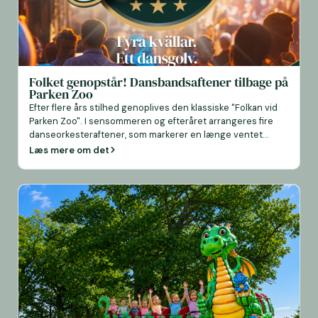
Folket genopstår! Dansbandsaftener tilbage på
Parken Zoo
Efter flere års stilhed genoplives den klassiske "Folkan vid
Parken Zoo". I sensommeren og efteråret arrangeres fire
danseorkesteraftener, som markerer en længe ventet
tilbagevenden for et af Sveriges mest traditionsrige
Læs mere om det
underholdningssteder. Satsningen byder på en blanding af
nostalgi og nutid, når nogle af Sveriges mest kendte
danseorkestre indtager scenen. Først ud den 1. august [...]