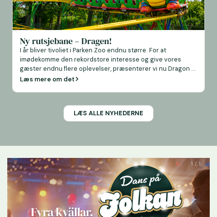
Ny rutsjebane – Dragen!
I år bliver tivoliet i Parken Zoo endnu større. For at
imødekomme den rekordstore interesse og give vores
gæster endnu flere oplevelser, præsenterer vi nu Dragon –
en helt ny rutsjebane for børn og familier. Dragon bliver
Læs mere om det
parkens anden rutsjebane og tilbyder en ny type
kørselsoplevelse i Parken Zoo. I stedet […]
LÆS ALLE NYHEDERNE
1 / 1