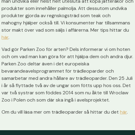
man undvika eller helst helt utesluta att köpa jätteräkor och
produkter som innehåller palmolja. Att dessutom undvika
produkter gjorda av regnskogsträd som teak och
mahogny hjälper också till. Vi konsumenter har tillsammans
stor makt över vad som säljs i affärerna. Mer tips hittar du
här
.
Vad gör Parken Zoo för arten? Dels informerar vi om hoten
och om vad man kan göra för att hjälpa dem och andra djur.
Parken Zoo deltar även i det europeiska
bevarandeavelsprogrammet för trädleoparder och
samarbetar med andra hållare av trädleoparder. Den 25 Juli
i år så flyttade två av de ungar som fötts upp hos oss. Det
var två systrar som föddes 2014 som nu åkte till Wroclaw
Zoo i Polen och som där ska ingå i avelsprojektet.
Om du vill läsa mer om trädleoparder så hittar du det
här
.