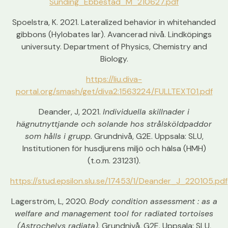
Sunding_Ebbestad_M_210627.pdf
Spoelstra, K. 2021. Lateralized behavior in whitehanded
gibbons (Hylobates lar). Avancerad nivå. Lindköpings
universuty. Department of Physics, Chemistry and
Biology.
https://liu.diva-
portal.org/smash/get/diva2:1563224/FULLTEXT01.pdf
Deander, J
, 2021.
Individuella skillnader i
hägnutnyttjande och solande hos strålsköldpaddor
som hålls i grupp.
Grundnivå, G2E. Uppsala: SLU,
Institutionen för husdjurens miljö och hälsa (HMH)
(t.o.m. 231231).
https://stud.epsilon.slu.se/17453/1/Deander_J_220105.pdf
Lagerström, L
, 2020.
Body condition assessment : as a
welfare and management tool for radiated tortoises
(Astrochelys radiata).
Grundnivå, G2E. Uppsala: SLU,