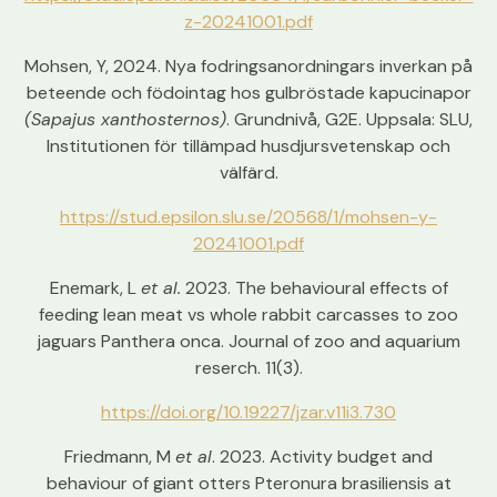
z-20241001.pdf
Mohsen, Y
, 2024. Nya fodringsanordningars inverkan på
beteende och födointag hos gulbröstade kapucinapor
(Sapajus xanthosternos)
. Grundnivå, G2E. Uppsala: SLU,
Institutionen för tillämpad husdjursvetenskap och
välfärd.
https://stud.epsilon.slu.se/20568/1/mohsen-y-
20241001.pdf
Enemark, L
et al.
2023. The behavioural effects of
feeding lean meat vs whole rabbit carcasses to zoo
jaguars Panthera onca. Journal of zoo and aquarium
reserch. 11(3).
https://doi.org/10.19227/jzar.v11i3.730
Friedmann, M
et al
. 2023. Activity budget and
behaviour of giant otters Pteronura brasiliensis at