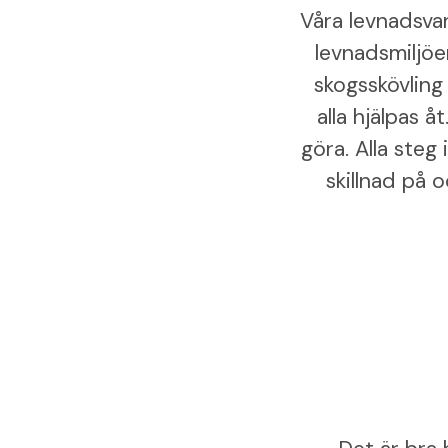
Våra levnadsva
levnadsmiljöe
skogsskövling
alla hjälpas 
göra. Alla steg 
skillnad på o