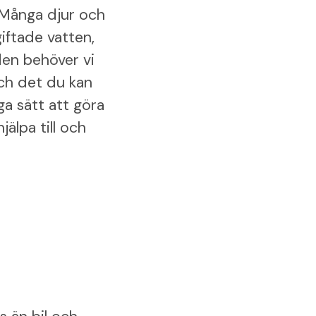
 Många djur och
iftade vatten,
den behöver vi
och det du kan
nga sätt att göra
jälpa till och