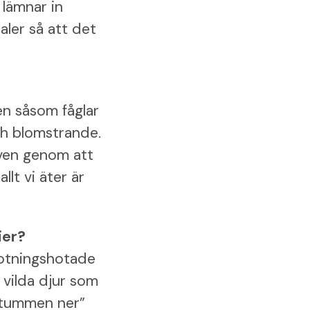
 lämnar in
aler så att det
en såsom fåglar
ch blomstrande.
aven genom att
llt vi äter är
ier?
trotningshotade
 vilda djur som
 ”tummen ner”