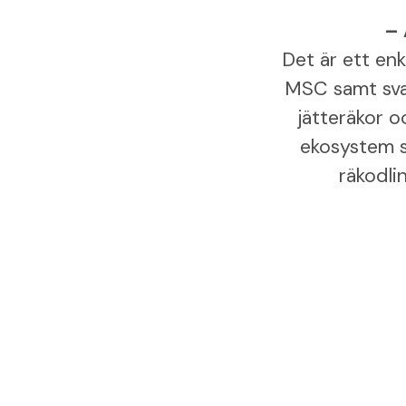
– 
Det är ett en
MSC samt svan
jätteräkor o
ekosystem sk
räkodli