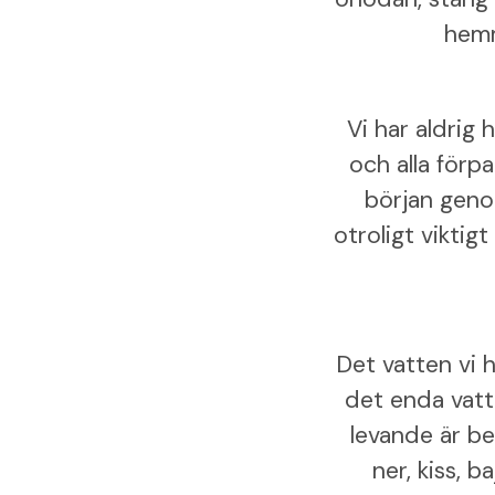
hemm
Vi har aldrig 
och alla förpa
början geno
otroligt viktig
Det vatten vi 
det enda vatte
levande är be
ner, kiss, 