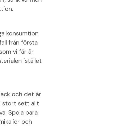
tion.
höga konsumtion
all från första
om vi får är
erialen istället
rack och det är
stort sett allt
va. Spola bara
mikalier och