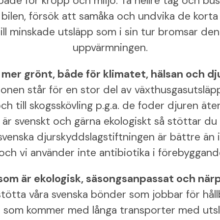
både för kropp och miljö. Ta hellre tåg och bus
bilen, försök att samåka och undvika de korta
till minskade utsläpp som i sin tur bromsar den
uppvärmningen.
 mer grönt, både för klimatet, hälsan och dj
nen står för en stor del av växthusgasutsläppe
 till skogsskövling p.g.a. de foder djuren äter.
 är svenskt och gärna ekologiskt så stöttar du
venska djurskyddslagstiftningen är bättre än
och vi använder inte antibiotika i förebyggand
 som är ekologisk, säsongsanpassat och när
stötta våra svenska bönder som jobbar för håll
at som kommer med långa transporter med utsl