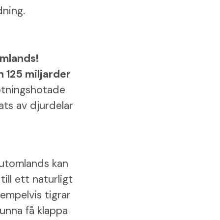
dning.
omlands!
 125 miljarder
rotningshotade
kats av djurdelar
 utomlands kan
ill ett naturligt
xempelvis tigrar
kunna få klappa