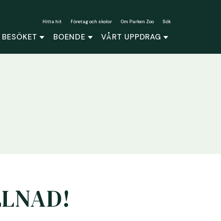
Hitta hit
Företag och skolor
Om Parken Zoo
Sök
 BESÖKET
BOENDE
VÅRT UPPDRAG
LLNAD!