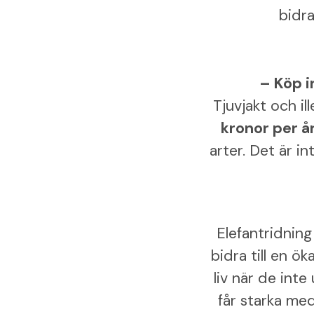
bidra
– Köp i
Tjuvjakt och i
kronor per å
arter. Det är in
Elefantridnin
bidra till en ök
liv när de inte
får starka med