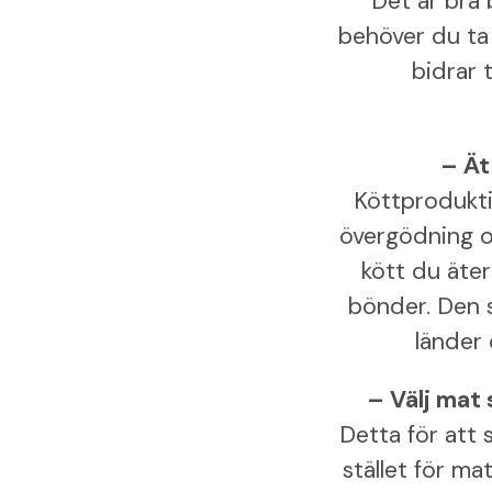
Det är bra 
behöver du ta 
bidrar 
– Ät
Köttproduktio
övergödning och
kött du äter
bönder. Den s
länder 
– Välj mat
Detta för att 
stället för m