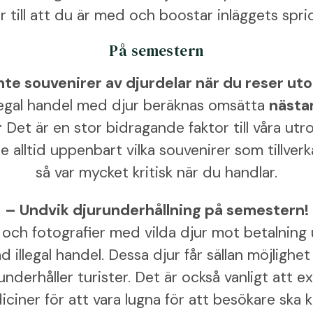
r till att du är med och boostar inläggets spri
På semestern
nte souvenirer av djurdelar när du reser ut
llegal handel med djur beräknas omsätta
nästan
r
Det är en stor bidragande faktor till våra ut
te alltid uppenbart vilka souvenirer som tillver
så var mycket kritisk när du handlar.
– Undvik djurunderhållning på semestern!
g och fotografier med vilda djur mot betalning
ad illegal handel. Dessa djur får sällan möjlighet t
 underhåller turister. Det är också vanligt att e
iciner för att vara lugna för att besökare ska 