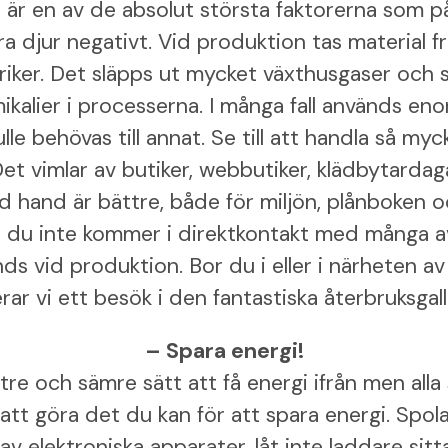
är en av de absolut största faktorerna som på
 djur negativt. Vid produktion tas material fr
fabriker. Det släpps ut mycket växthusgaser och
kalier i processerna. I många fall används e
lle behövas till annat. Se till att handla så my
t vimlar av butiker, webbutiker, klädbytardag
 hand är bättre, både för miljön, plånboken oc
å du inte kommer i direktkontakt med många av
s vid produktion. Bor du i eller i närheten av
r vi ett besök i den fantastiska återbruksgall
– Spara energi!
tre och sämre sätt att få energi ifrån men alla
ll att göra det du kan för att spara energi. Spola
v elektroniska apparater, låt inte laddare sitt