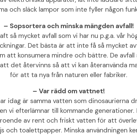
a och släck lampor som inte fyller någon funk
– Sopsortera och minska mängden avfall!
haft så mycket avfall som vi har nu p.g.a. vår 
ckningar. Det bästa är att inte få så mycket avf
m att konsumera mindre och bättre. De avfall s
t att det återvinns så att vi kan återanvända mat
för att ta nya från naturen eller fabriker.
– Var rädd om vattnet!
har idag är samma vatten som dinosaurierna d
n vi efterlämnar till kommande generationer. I 
roende av rent och friskt vatten för att överle
bajs och toalettpapper. Minska användningen ke