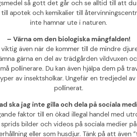
smedel så gott det går och se alltid till att du
till apotek och kemikalier till återvinningscentr
inte hamnar ute i naturen.
– Värna om den biologiska mångfalden!
t viktig även när de kommer till de mindre djur
Lämna gärna en del av trädgården vildvuxen o
små pollinerare. Du kan även hjälpa dem på tr
yper av insektsholkar. Ungefär en tredjedel av a
pollinerat.
ad ska jag inte gilla och dela på sociala med
ande faktor till en ökad illegal handel med u
t sprids bilder och videos på sociala medier på
derhållning eller som husdjur. Tänk på att även