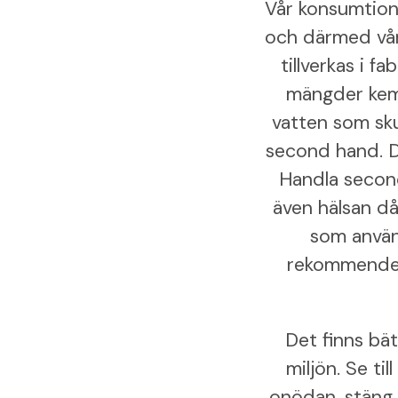
Vår konsumtion 
och därmed våra
tillverkas i 
mängder kemi
vatten som sku
second hand. De
Handla second
även hälsan d
som använd
rekommendera
Det finns bät
miljön. Se ti
onödan, stäng a