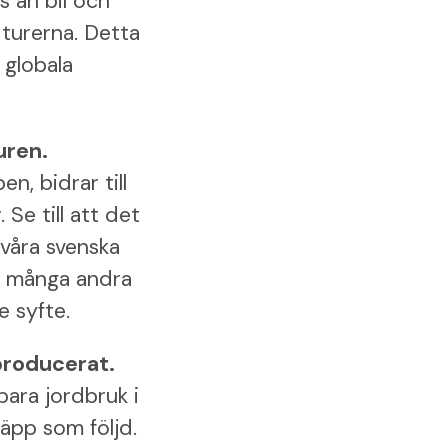
s än bil och
 turerna. Detta
 globala
uren.
n, bidrar till
 Se till att det
 våra svenska
 i många andra
e syfte.
producerat.
bara jordbruk i
äpp som följd.