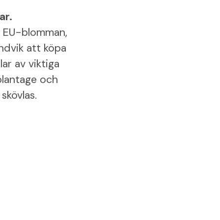
ar.
V, EU-blomman,
ndvik att köpa
ar av viktiga
eplantage och
skövlas.