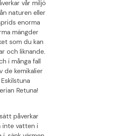
verkar vår miljö
ån naturen eller
 sprids enorma
norma mängder
cket som du kan
ar och liknande.
h i många fall
 de kemikalier
 Eskilstuna
erian Retuna!
 sätt påverkar
 inte vatten i
a i, sänk värmen