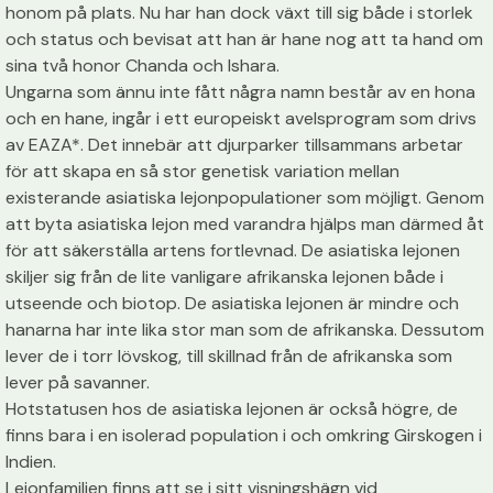
honom på plats. Nu har han dock växt till sig både i storlek
och status och bevisat att han är hane nog att ta hand om
sina två honor Chanda och Ishara.
Ungarna som ännu inte fått några namn består av en hona
och en hane, ingår i ett europeiskt avelsprogram som drivs
av EAZA*. Det innebär att djurparker tillsammans arbetar
för att skapa en så stor genetisk variation mellan
existerande asiatiska lejonpopulationer som möjligt. Genom
att byta asiatiska lejon med varandra hjälps man därmed åt
för att säkerställa artens fortlevnad. De asiatiska lejonen
skiljer sig från de lite vanligare afrikanska lejonen både i
utseende och biotop. De asiatiska lejonen är mindre och
hanarna har inte lika stor man som de afrikanska. Dessutom
lever de i torr lövskog, till skillnad från de afrikanska som
lever på savanner.
Hotstatusen hos de asiatiska lejonen är också högre, de
finns bara i en isolerad population i och omkring Girskogen i
Indien.
Lejonfamiljen finns att se i sitt visningshägn vid