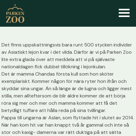
Det finns uppskattningsvis bara runt 500 stycken individer
av Asiatiskt lejon kvar i det vilda. Därför är vi på Parken Zoo
lite extra glada över att meddela att vi på självaste
nationaldagen fick dubbel tillökning i lejonkulan.
Det är mamma Chandas första kull som hon sköter
exemplariskt. Kommer någon för nära ryter hon ifrån och
skyddar sina ungar. Än så länge är de lugna och ligger mest
stilla, men allteftersom de blir äldre kommer de att börja
röra sig mer och mer och mamma kommer att få det
betydligt tuffare att hålla reda på sina tvillingar.
Pappa till ungarna är Aslan, som flyttade hit i slutet av 2014.
När han kom hit var han knappt två år gammal och inte så
stor och kaxig- damerna var rätt duktiga på att sätta