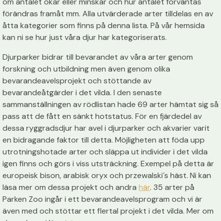
om antalet ökar eller minskar och hur antalet förväntas
förändras framåt mm. Alla utvärderade arter tilldelas en av
åtta kategorier som finns på denna lista. På vår hemsida
kan ni se hur just våra djur har kategoriserats.
Djurparker bidrar till bevarandet av våra arter genom
forskning och utbildning men även genom olika
bevarandeavelsprojekt och stöttande av
bevarandeåtgärder i det vilda. I den senaste
sammanställningen av rödlistan hade 69 arter hämtat sig så
pass att de fått en sänkt hotstatus. För en fjärdedel av
dessa ryggradsdjur har avel i djurparker och akvarier varit
en bidragande faktor till detta. Möjligheten att föda upp
utrotningshotade arter och släppa ut individer i det vilda
igen finns och görs i viss utsträckning. Exempel på detta är
europeisk bison, arabisk oryx och przewalski´s häst. Ni kan
läsa mer om dessa projekt och andra
här
. 35 arter på
Parken Zoo ingår i ett bevarandeavelsprogram och vi är
även med och stöttar ett flertal projekt i det vilda. Mer om