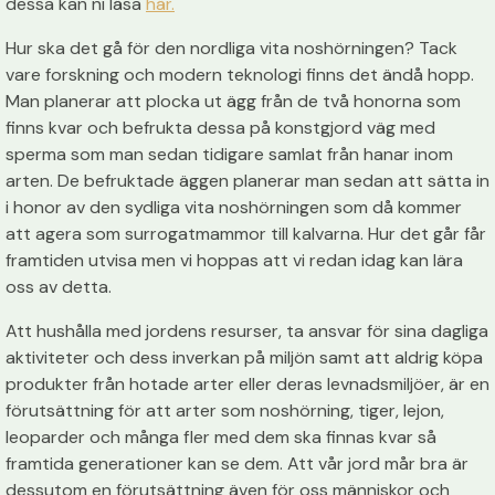
dessa kan ni läsa
här.
Hur ska det gå för den nordliga vita noshörningen? Tack
vare forskning och modern teknologi finns det ändå hopp.
Man planerar att plocka ut ägg från de två honorna som
finns kvar och befrukta dessa på konstgjord väg med
sperma som man sedan tidigare samlat från hanar inom
arten. De befruktade äggen planerar man sedan att sätta in
i honor av den sydliga vita noshörningen som då kommer
att agera som surrogatmammor till kalvarna. Hur det går får
framtiden utvisa men vi hoppas att vi redan idag kan lära
oss av detta.
Att hushålla med jordens resurser, ta ansvar för sina dagliga
aktiviteter och dess inverkan på miljön samt att aldrig köpa
produkter från hotade arter eller deras levnadsmiljöer, är en
förutsättning för att arter som noshörning, tiger, lejon,
leoparder och många fler med dem ska finnas kvar så
framtida generationer kan se dem. Att vår jord mår bra är
dessutom en förutsättning även för oss människor och