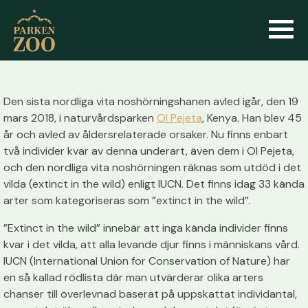
Den sista nordliga vita noshörningshanen avled igår, den 19
mars 2018, i naturvårdsparken
Ol Pejeta
, Kenya. Han blev 45
år och avled av åldersrelaterade orsaker. Nu finns enbart
två individer kvar av denna underart, även dem i Ol Pejeta,
och den nordliga vita noshörningen räknas som utdöd i det
vilda (extinct in the wild) enligt IUCN. Det finns idag 33 kända
arter som kategoriseras som ”extinct in the wild”.
”Extinct in the wild” innebär att inga kända individer finns
kvar i det vilda, att alla levande djur finns i människans vård.
IUCN (International Union for Conservation of Nature) har
en så kallad rödlista där man utvärderar olika arters
chanser till överlevnad baserat på uppskattat individantal,