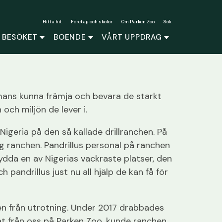
Hitta hit
Företag och skolor
Om Parken Zoo
Sök
 BESÖKET
BOENDE
VÅRT UPPDRAG
mmans kunna främja och bevara de starkt
och miljön de lever i.
Nigeria på den så kallade drillranchen. På
g ranchen. Pandrillus personal på ranchen
skydda en av Nigerias vackraste platser, den
pandrillus just nu all hjälp de kan få för
llen från utrotning. Under 2017 drabbades
at från oss på Parken Zoo, kunde ranchen