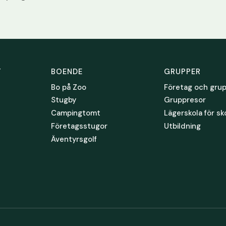
T
BOENDE
GRUPPER
Bo på Zoo
Företag och gru
Stugby
Gruppresor
Campingtomt
Lägerskola för sk
Företagsstugor
Utbildning
Äventyrsgolf