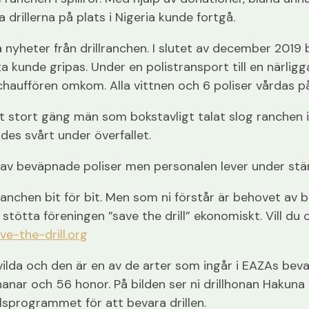
drillerna på plats i Nigeria kunde fortgå.
 nyheter från drillranchen. I slutet av december 2019 
kunde gripas. Under en polistransport till en närligg
hauffören omkom. Alla vittnen och 6 poliser vårdas på 
 stort gäng män som bokstavligt talat slog ranchen i 
es svårt under överfallet.
av beväpnade poliser men personalen lever under stän
anchen bit för bit. Men som ni förstår är behovet av
tötta föreningen ”save the drill” ekonomiskt. Vill du oc
ve-the-drill.org
 vilda och den är en av de arter som ingår i EAZAs bev
hanar och 56 honor. På bilden ser ni drillhonan Hakun
lsprogrammet för att bevara drillen.