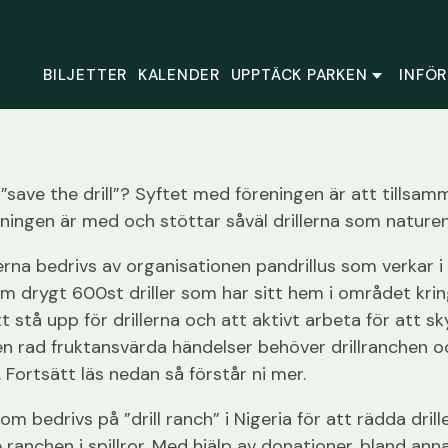
BILJETTER
KALENDER
UPPTÄCK PARKEN
INFÖR
 ”save the drill”? Syftet med föreningen är att tillsa
reningen är med och stöttar såväl drillerna som naturen 
erna bedrivs av organisationen pandrillus som verkar i 
om drygt 600st driller som har sitt hem i området krin
att stå upp för drillerna och att aktivt arbeta för att 
n rad fruktansvärda händelser behöver drillranchen och 
 Fortsätt läs nedan så förstår ni mer.
om bedrivs på ”drill ranch” i Nigeria för att rädda dri
anchen i spillror. Med hjälp av donationer, bland ann