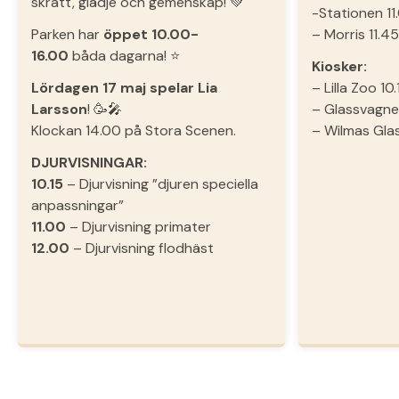
skratt, glädje och gemenskap! 💚
-Stationen 1
Parken har
öppet 10.00-
– Morris 11.4
16.00
båda dagarna! ⭐️
Kiosker:
Lördagen 17 maj spelar Lia
– Lilla Zoo 10
Larsson
! 🥳🎤
– Glassvagne
Klockan 14.00 på Stora Scenen.
– Wilmas Glas
DJURVISNINGAR:
10.15
– Djurvisning ”djuren speciella
anpassningar”
11.00
– Djurvisning primater
12.00
– Djurvisning flodhäst