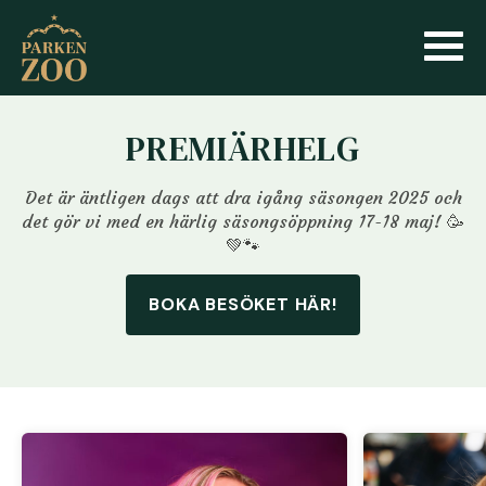
PREMIÄRHELG
Det är äntligen dags att dra igång säsongen 2025 och
det gör vi med en härlig säsongsöppning 17-18 maj! 🥳
💚🐾
BOKA BESÖKET HÄR!