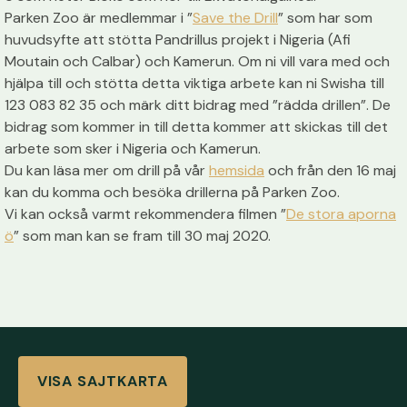
Parken Zoo är medlemmar i ”
Save the Drill
” som har som
huvudsyfte att stötta Pandrillus projekt i Nigeria (Afi
Moutain och Calbar) och Kamerun. Om ni vill vara med och
hjälpa till och stötta detta viktiga arbete kan ni Swisha till
123 083 82 35 och märk ditt bidrag med ”rädda drillen”. De
bidrag som kommer in till detta kommer att skickas till det
arbete som sker i Nigeria och Kamerun.
Du kan läsa mer om drill på vår
hemsida
och från den 16 maj
kan du komma och besöka drillerna på Parken Zoo.
Vi kan också varmt rekommendera filmen ”
De stora aporna
ö
” som man kan se fram till 30 maj 2020.
VISA SAJTKARTA