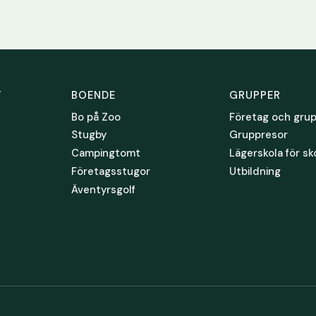
T
BOENDE
GRUPPER
Bo på Zoo
Företag och gru
Stugby
Gruppresor
Campingtomt
Lägerskola för sk
Företagsstugor
Utbildning
Äventyrsgolf