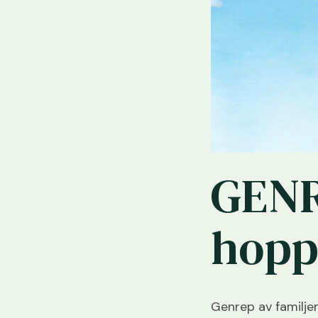
GENR
hopp
Genrep av familje