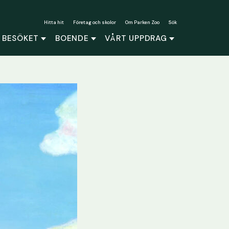
Hitta hit
Företag och skolor
Om Parken Zoo
Sök
 BESÖKET
BOENDE
VÅRT UPPDRAG