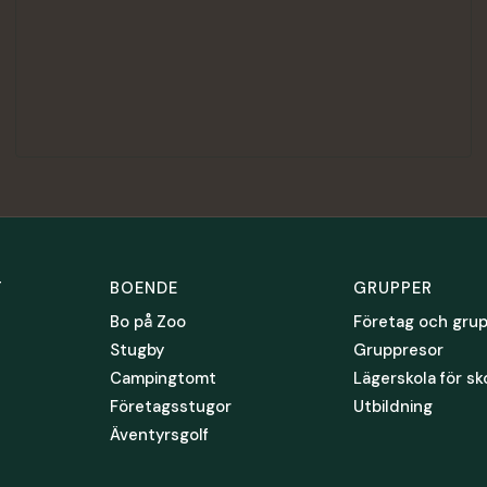
T
BOENDE
GRUPPER
Bo på Zoo
Företag och gru
Stugby
Gruppresor
Campingtomt
Lägerskola för sk
Företagsstugor
Utbildning
Äventyrsgolf