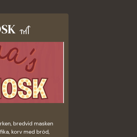
SK 🎢
arken, bredvid masken
fika, korv med bröd,