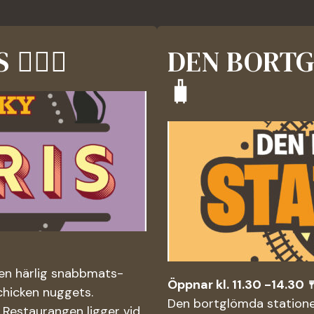
🏻‍♀️
DEN BORTG
🧳
en härlig snabbmats-
Öppnar kl. 11.30 -14.30 
hicken nuggets.
Den bortglömda statione
! Restaurangen ligger vid