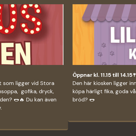
Öppnar kl. 11.15 till 14.15
et som ligger vid Stora
Den här kiosken ligger inn
soppa, gofika, dryck,
köpa härligt fika, goda vå
 elden? 🌭🔥 Du kan även
bröd? 🌭
.