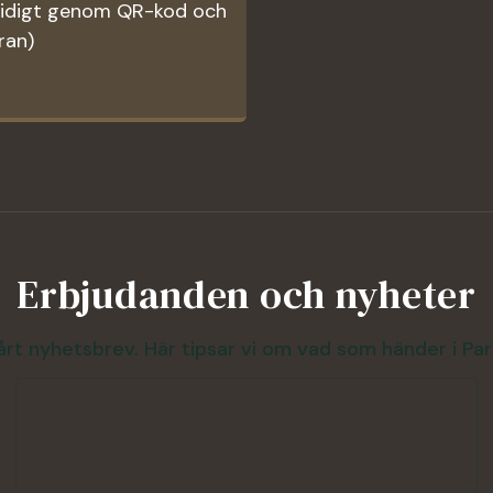
midigt genom QR-kod och
ran)
Erbjudanden och nyheter
vårt nyhetsbrev. Här tipsar vi om vad som händer i Pa