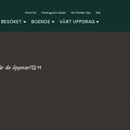
Hitta hit
Företag och skolor
Om Parken Zoo
Sök
 BESÖKET
BOENDE
VÅRT UPPDRAG
är de öppnar!😋🍴