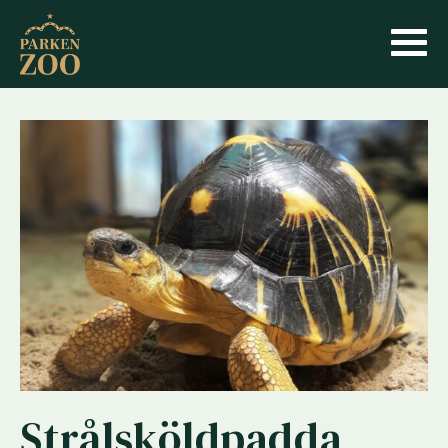
Strålsköldpadda