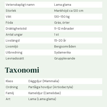
Vetenskapligt namn
Lama glama
Storlek
Mankhöjd ca 120 cm
Vikt
130-150 kg
Föda
Gräs, örter
Dräktighetstid
11-12 månader
Antal ungar
1 st
Livslängd
15-20 år
Livsmiljö
Bergsområden
Utbredning
Sydamerika
Levnadssätt
Grupplevande
Taxonomi
Klass
Däggdjur (Mammalia)
Ordning
Partåiga hovdjur (Artiodactyla)
Familj
Kameldjur (Camelidae)
Art
Lama (Lama glama)