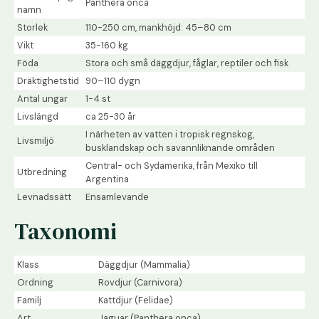
Panthera onca
namn
Storlek
110-250 cm, mankhöjd: 45–80 cm
Vikt
35-160 kg
Föda
Stora och små däggdjur, fåglar, reptiler och fisk
Dräktighetstid
90–110 dygn
Antal ungar
1-4 st
Livslängd
ca 25-30 år
I närheten av vatten i tropisk regnskog,
Livsmiljö
busklandskap och savannliknande områden
Central- och Sydamerika, från Mexiko till
Utbredning
Argentina
Levnadssätt
Ensamlevande
Taxonomi
Klass
Däggdjur (Mammalia)
Ordning
Rovdjur (Carnivora)
Familj
Kattdjur (Felidae)
Art
Jaguar (Panthera onca)