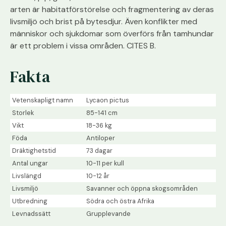
arten är habitatförstörelse och fragmentering av deras
livsmiljö och brist på bytesdjur. Även konflikter med
människor och sjukdomar som överförs från tamhundar
är ett problem i vissa områden. CITES B.
Fakta
Vetenskapligt namn
Lycaon pictus
Storlek
85-141 cm
Vikt
18-36 kg
Föda
Antiloper
Dräktighetstid
73 dagar
Antal ungar
10-11 per kull
Livslängd
10-12 år
Livsmiljö
Savanner och öppna skogsområden
Utbredning
Södra och östra Afrika
Levnadssätt
Grupplevande