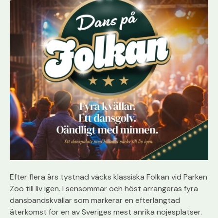
Efter flera års tystnad väcks klassiska
Folkan
vid
Pa
rken
Zoo till liv igen. I sensommar och höst arrangeras fyra
dans
bandskvällar som markerar en efterlängtad
återkomst för en av Sveriges mest anrika nöjesplatser.