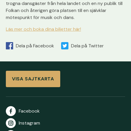
trogna
dans
gäster från hela landet och en ny publik till
Folkan
och återigen göra platsen till en självklar
mötespunkt för musik och
dans
.
Läs mer och boka dina biljetter här!
Dela på Facebook
Dela på Twitter
VISA SAJTKARTA
Facebook
Instagram