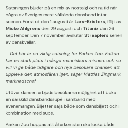
Satsningen bjuder
på
en mix av nostalgi och nutid när
några av Sveriges mest välkända
dans
band intar
scenen. Först ut den 1 augusti är
Lars-Kristers
, följt av
Micke Ahlgrens
den 29 augusti och
Titanix
den 26
september. Den 7 november avslutar
Streaplers
serien
av
dans
kvällar.
– Det här är en viktig satsning för
Pa
rken Zoo.
Folkan
har en stark plats i många människors minnen, och nu
vill vi ge både tidigare och nya besökare chansen att
uppleva den atmosfären igen, säger Mattias Zingmark,
marknadschef.
Utöver
dans
en erbjuds besökarna möjlighet att boka
en särskild
dans
bandssupé i samband med
evenemangen. Biljetter säljs både som
dans
biljett och i
kombination med supé.
Pa
rken Zoo hop
pa
s att återkomsten ska locka både