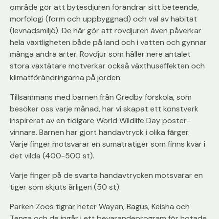
område gör att bytesdjuren förändrar sitt beteende,
morfologi (form och uppbyggnad) och val av habitat
(levnadsmiljö). De här gör att rovdjuren även påverkar
hela växtligheten både på land och i vatten och gynnar
många andra arter. Rovdjur som håller nere antalet
stora växtätare motverkar också växthuseffekten och
klimatförändringarna på jorden.
Tillsammans med barnen från Gredby förskola, som
besöker oss varje månad, har vi skapat ett konstverk
inspirerat av en tidigare World Wildlife Day poster-
vinnare. Barnen har gjort handavtryck i olika färger.
Varje finger motsvarar en sumatratiger som finns kvar i
det vilda (400-500 st).
Varje finger på de svarta handavtrycken motsvarar en
tiger som skjuts årligen (50 st).
Parken Zoos tigrar heter Wayan, Bagus, Keisha och
Tenga och de ingår i ett bevarandeprogram för hotade