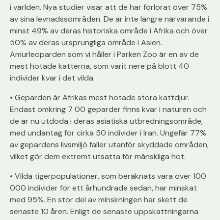
i världen. Nya studier visar att de har förlorat över 75%
av sina levnadssområden. De är inte längre närvarande i
minst 49% av deras historiska område i Afrika och över
50% av deras ursprungliga område i Asien.
Amurleoparden som vi håller i Parken Zoo är en av de
mest hotade katterna, som varit nere på blott 40
individer kvar i det vilda.
• Geparden är Afrikas mest hotade stora kattdjur.
Endast omkring 7 00 geparder finns kvar i naturen och
de är nu utdöda i deras asiatiska utbredningsområde,
med undantag för cirka 50 individer i Iran. Ungefär 77%
av gepardens livsmiljö faller utanför skyddade områden,
vilket gör dem extremt utsatta för mänskliga hot.
• Vilda tigerpopulationer, som beräknats vara över 100
000 individer för ett århundrade sedan, har minskat
med 95%. En stor del av minskningen har skett de
senaste 10 åren. Enligt de senaste uppskattningarna