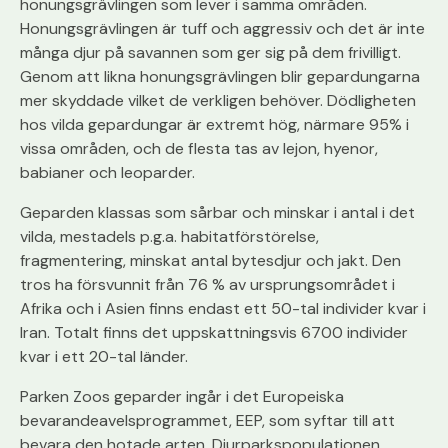
honungsgrävlingen som lever i samma områden.
Honungsgrävlingen är tuff och aggressiv och det är inte
många djur på savannen som ger sig på dem frivilligt.
Genom att likna honungsgrävlingen blir gepardungarna
mer skyddade vilket de verkligen behöver. Dödligheten
hos vilda gepardungar är extremt hög, närmare 95% i
vissa områden, och de flesta tas av lejon, hyenor,
babianer och leoparder.
Geparden klassas som sårbar och minskar i antal i det
vilda, mestadels p.g.a. habitatförstörelse,
fragmentering, minskat antal bytesdjur och jakt. Den
tros ha försvunnit från 76 % av ursprungsområdet i
Afrika och i Asien finns endast ett 50-tal individer kvar i
Iran. Totalt finns det uppskattningsvis 6700 individer
kvar i ett 20-tal länder.
Parken Zoos geparder ingår i det Europeiska
bevarandeavelsprogrammet, EEP, som syftar till att
bevara den hotade arten. Djurparkspopulationen