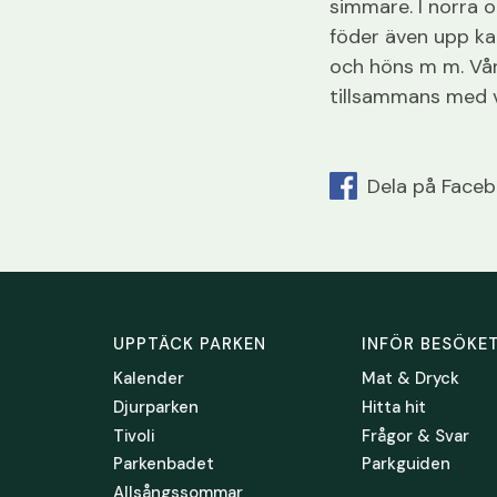
simmare. I norra o
föder även upp ka
och höns m m. Vår
tillsammans med v
Dela på Face
UPPTÄCK PARKEN
INFÖR BESÖKE
Kalender
Mat & Dryck
Djurparken
Hitta hit
Tivoli
Frågor & Svar
Parkenbadet
Parkguiden
Allsångssommar