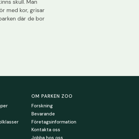
inns skull. Man
ör med kor, grisar
parken där de bor
OM PARKEN ZOO
pper
Forskning
Bevarande
olklasser
Företagsinformation
Kontakta oss
Jobba hos oss