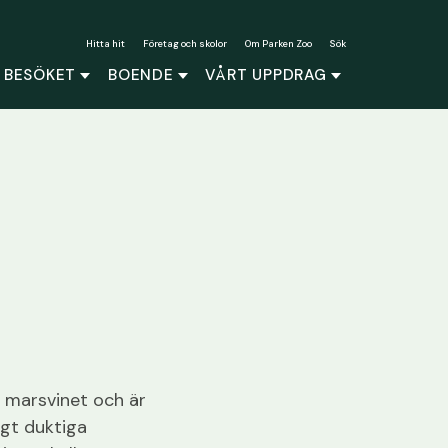
Hitta hit
Företag och skolor
Om Parken Zoo
Sök
 BESÖKET
BOENDE
VÅRT UPPDRAG
d marsvinet och är
igt duktiga