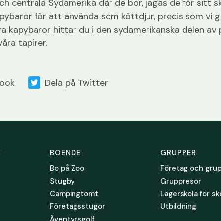
ch centrala Sydamerika där de bor, jagas de för sitt sk
pybaror för att använda som köttdjur, precis som vi g
a kapybaror hittar du i den sydamerikanska delen av 
åra tapirer.
book
Dela på Twitter
T
BOENDE
GRUPPER
Bo på Zoo
Företag och gru
Stugby
Gruppresor
Campingtomt
Lägerskola för sk
Företagsstugor
Utbildning
Äventyrsgolf