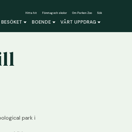
Hitta hit
Företag och skolor
Om Parken Zoo
Sök
 BESÖKET
BOENDE
VÅRT UPPDRAG
ll
ological park i