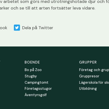
 av arbetet som görs med utrotningshotade djur och fö
rker och se till att arten fortsätter leva vidare.
book
Dela på Twitter
T
BOENDE
GRUPPER
Bo på Zoo
Företag och gru
Stugby
Gruppresor
Campingtomt
Lägerskola för sk
Företagsstugor
Utbildning
Äventyrsgolf