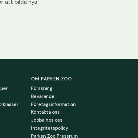
r att bilda nya
OM PARKEN ZOO
pper
Forskning
Bevarande
olklasser
Företagsinformation
Kontakta oss
Jobba hos oss
Integritetspolicy
Parken Zoo Pressrum