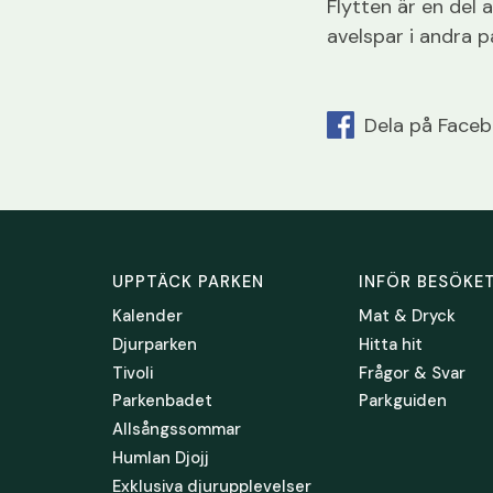
Flytten är en del
avelspar i andra pa
Dela på Face
UPPTÄCK PARKEN
INFÖR BESÖKE
Kalender
Mat & Dryck
Djurparken
Hitta hit
Tivoli
Frågor & Svar
Parkenbadet
Parkguiden
Allsångssommar
Humlan Djojj
Exklusiva djurupplevelser