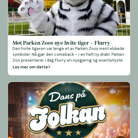
Møt Parken Zoos nye hvite tiger – Flurry
Den hvite tigeren var lenge et av Parken Zoos mest elskede
symboler. Nå gjør den comeback – i en helt ny drakt. Parken
Zoo presenterer i dag Flurry, en nysgjerrig og eventyrlysten
hvit tiger som vil møte parkens besøkende, spre glede og ta
Les mer om dette
med både barn og voksne på oppdagelsesreiser gjennom
dyrenes verden. Flurry elsker […]