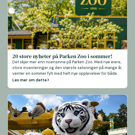
20 store nyheter på Parken Zoo i sommer!
Det skjer mer enn noensinne på Parken Zoo. Med nye eiere,
store investeringer og den største satsningen på mange år,
venter en sommer fylt med helt nye opplevelser for både
store og små. Flere nye dyrearter flytter inn, fire nye
Les mer om dette
attraksjoner åpnes, og parken byr dessuten på helt nye
måter å komme nær dyrene på. Uansett […]