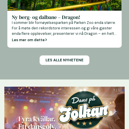
Ny berg- og dalbane – Dragon!
I sommer blir fornøyelsesparken på Parken Zoo enda større.
For å møte den rekordstore interessen og gi våre gjester
enda flere opplevelser, presenterer vi nå Dragon – en helt
ny berg- og dalbane for barn og familier. Dragon blir parkens
Les mer om dette
andre berg- og dalbane og tilbyr en ny type
attraksjonsopplevelse i Parken Zoo. Istedenfor […]
LES ALLE NYHETENE
1 / 1