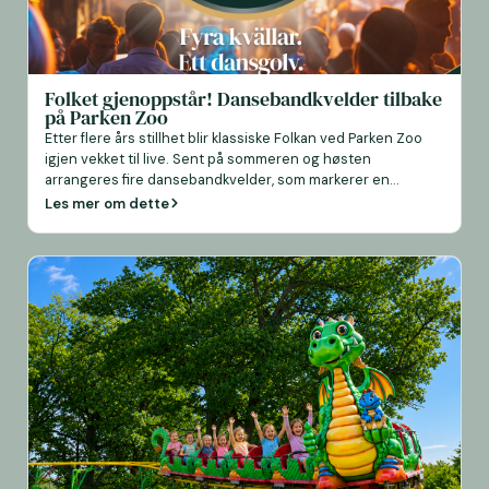
Folket gjenoppstår! Dansebandkvelder tilbake
på Parken Zoo
Etter flere års stillhet blir klassiske Folkan ved Parken Zoo
igjen vekket til live. Sent på sommeren og høsten
arrangeres fire dansebandkvelder, som markerer en
etterlengtet retur for et av Sveriges mest anerkjente
Les mer om dette
fornøyelsesteder. Satsingen byr på en blanding av nostalgi
og nåtid når noen av Sveriges mest kjente danseband
inntar scenen. Først ut den 1. august […]