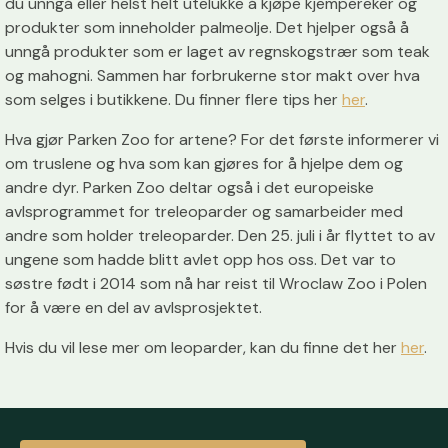
du unngå eller helst helt utelukke å kjøpe kjempereker og
produkter som inneholder palmeolje. Det hjelper også å
unngå produkter som er laget av regnskogstrær som teak
og mahogni. Sammen har forbrukerne stor makt over hva
som selges i butikkene. Du finner flere tips her
her
.
Hva gjør Parken Zoo for artene? For det første informerer vi
om truslene og hva som kan gjøres for å hjelpe dem og
andre dyr. Parken Zoo deltar også i det europeiske
avlsprogrammet for treleoparder og samarbeider med
andre som holder treleoparder. Den 25. juli i år flyttet to av
ungene som hadde blitt avlet opp hos oss. Det var to
søstre født i 2014 som nå har reist til Wroclaw Zoo i Polen
for å være en del av avlsprosjektet.
Hvis du vil lese mer om leoparder, kan du finne det her
her
.