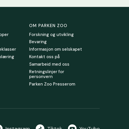
OM PARKEN ZOO
pper
Forskning og utvikling
Bevaring
leklasser
Informasjon om selskapet
plæring
Kontakt oss på
Samarbeid med oss
Retningslinjer for
personvern
Parken Zoo Presserom
Instagram
Tiktok
YouTube