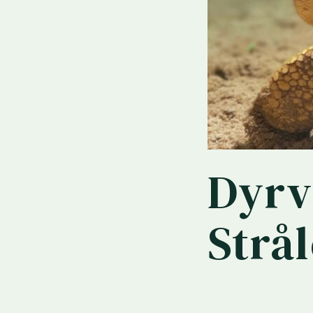
Dyrv
Strå