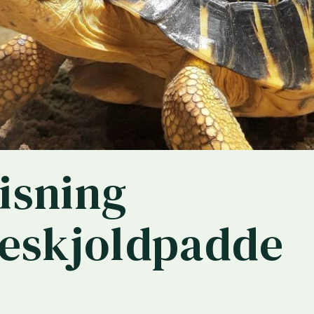
isning
leskjoldpadde