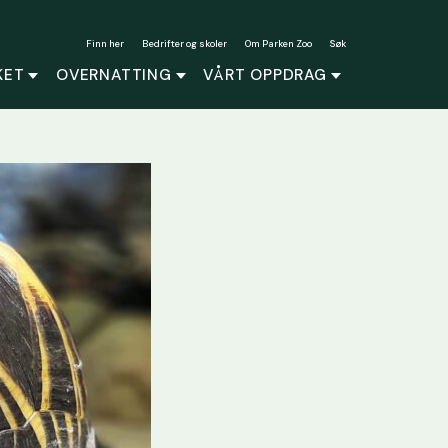
Finn her
Bedrifter og skoler
Om Parken Zoo
Søk
KET
OVERNATTING
VÅRT OPPDRAG