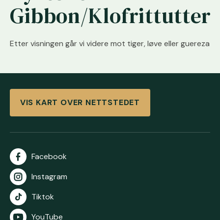
Gibbon/Klofrittutter
Etter visningen går vi videre mot tiger, løve eller guereza
VIS KART OVER NETTSTEDET
Facebook
Instagram
Tiktok
YouTube