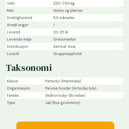
Vekt
250–700 kg
Mat
Gress og planter
Drektighetstid
8,5 månader
Antall unger
1
Levetid
20-25 år
Levende miljø
Gressmarker
Distribusjon
Sentral-Asia
Livsstil
Gruppeopphold
Taksonomi
Klasse
Pattedyr (Mammalia)
Organisasjon
Parvise hovdyr (Artiodactyla)
Familie
Slidhornsdyr (Bovidae)
Type
Jak (Bos grunniens)