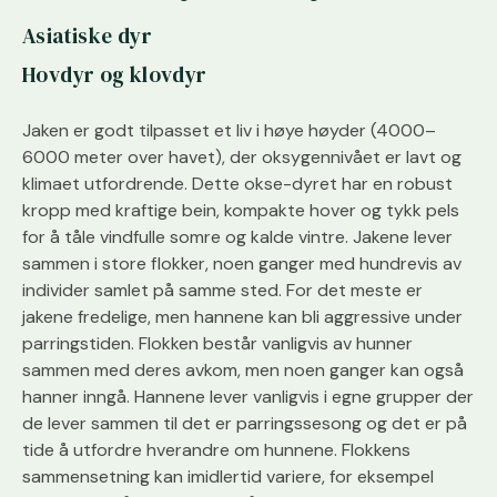
Asiatiske dyr
Hovdyr og klovdyr
Jaken er godt tilpasset et liv i høye høyder (4000–
6000 meter over havet), der oksygennivået er lavt og
klimaet utfordrende. Dette okse-dyret har en robust
kropp med kraftige bein, kompakte hover og tykk pels
for å tåle vindfulle somre og kalde vintre. Jakene lever
sammen i store flokker, noen ganger med hundrevis av
individer samlet på samme sted. For det meste er
jakene fredelige, men hannene kan bli aggressive under
parringstiden. Flokken består vanligvis av hunner
sammen med deres avkom, men noen ganger kan også
hanner inngå. Hannene lever vanligvis i egne grupper der
de lever sammen til det er parringssesong og det er på
tide å utfordre hverandre om hunnene. Flokkens
sammensetning kan imidlertid variere, for eksempel