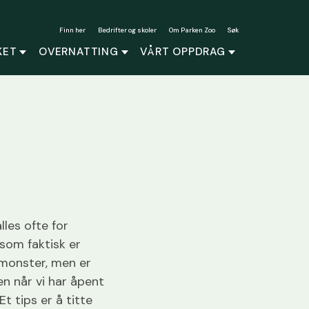
Finn her
Bedrifter og skoler
Om Parken Zoo
Søk
KET
OVERNATTING
VÅRT OPPDRAG
lles ofte for
 som faktisk er
t monster, men er
ken når vi har åpent
t tips er å titte