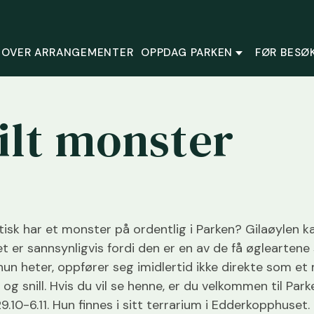
 OVER ARRANGEMENTER
OPPDAG PARKEN
FØR BESØ
nilt monster
ktisk har et monster på ordentlig i Parken? Gilaøylen ka
t er sannsynligvis fordi den er en av de få øgleartene
 hun heter, oppfører seg imidlertid ikke direkte som e
g og snill. Hvis du vil se henne, er du velkommen til Par
.10-6.11. Hun finnes i sitt terrarium i Edderkopphuset. E