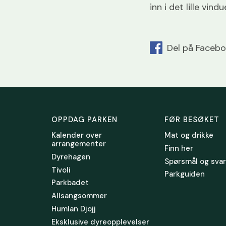
inn i det lille vin
Del på Faceb
OPPDAG PARKEN
FØR BESØKET
Kalender over
Mat og drikke
arrangementer
Finn her
Dyrehagen
Spørsmål og svar
Tivoli
Parkguiden
Parkbadet
Allsangsommer
Humlan Djojj
Eksklusive dyreopplevelser