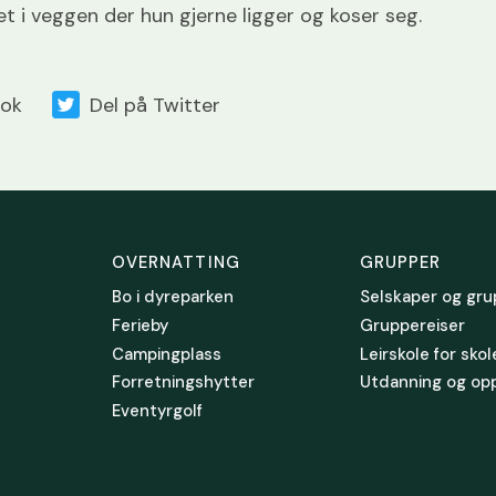
duet i veggen der hun gjerne ligger og koser seg.
ook
Del på Twitter
OVERNATTING
GRUPPER
Bo i dyreparken
Selskaper og gru
Ferieby
Gruppereiser
Campingplass
Leirskole for sko
Forretningshytter
Utdanning og op
Eventyrgolf